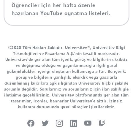
Öğrenciler için her hafta özenle
hazırlanan YouTube oynatma listeleri.
©2020 Tüm Hakları Saklıdır. Universitev®, Universitev Bilgi
Teknolojileri ve Pazarlama A.Ş.'nin tescilli markasıdır.
Universitev'de yer alan tüm içerik, görüş ve bilgilerin eksiksiz
ve değişmez olduğu ve yayınlanmasıyla ilgili yasal
yükümlülükler, içeriği oluşturan kullanıcıya aittir. Bu içerik,
görüş ve bilgilerin yanlışlık, eksiklik veya yasalarla
düzenlenmiş kurallara aykırılığından Universitev hiçbir şekilde
sorumlu değildir. Sorularınız ve sorunlarınız için ilan sahibiyle
iletişime geçebilirsiniz. Universitev platformunda yer alan tüm
tasarımlar, iconlar, bannerlar Universitev'e aittir. İzinsiz
kullanım durumunda yasal süreçler işletilecektir.