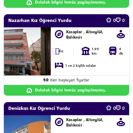
Doluluk bilgisi henüz paylaşılmamış.
Nazarhan Kız Öğrenci Yurdu
0
0
Kasaplar , Altıeylül,
Balıkesir
1.99
4
Kız
km
dk
1 ve 2 kişilik odalar
₺
0
'den başlayan fiyatlar
Doluluk bilgisi henüz paylaşılmamış.
Denizkızı Kız Öğrenci Yurdu
0
0
Kasaplar , Altıeylül,
Balıkesir