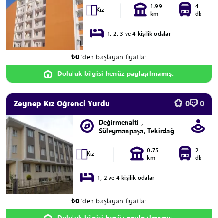
1.99
4
Kız
km
dk
1, 2, 3 ve 4 kişilik odalar
₺
0
'den başlayan fiyatlar
Doluluk bilgisi henüz paylaşılmamış.
Zeynep Kız Öğrenci Yurdu
0
0
Değirmenalti ,
Süleymanpaşa, Tekirdağ
0.75
2
Kız
km
dk
1, 2 ve 4 kişilik odalar
₺
0
'den başlayan fiyatlar