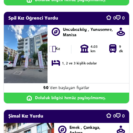
Doluluk bilgisi henüz paylaşılmamış.
Spil Kız Öğrenci Yurdu
0
0
Uncubozköy , Yunusemre,
Manisa
4.03
9
Kız
km
dk
1, 2 ve 3 kişilik odalar
₺
0
'den başlayan fiyatlar
Doluluk bilgisi henüz paylaşılmamış.
Şimal Kız Yurdu
0
0
Emek , Çankaya,