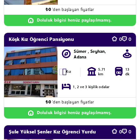
₺
0
'den başlayan fiyatlar
Doluluk bilgisi henüz paylaşılmamış.
Köşk Kız Öğrenci Pansiyonu
0
0
Sümer , Seyhan,
Adana
5.71
13
Kız
km
dk
1, 2 ve 3 kişilik odalar
₺
0
'den başlayan fiyatlar
Doluluk bilgisi henüz paylaşılmamış.
Şule Yüksel Şenler Kız Öğrenci Yurdu
0
0