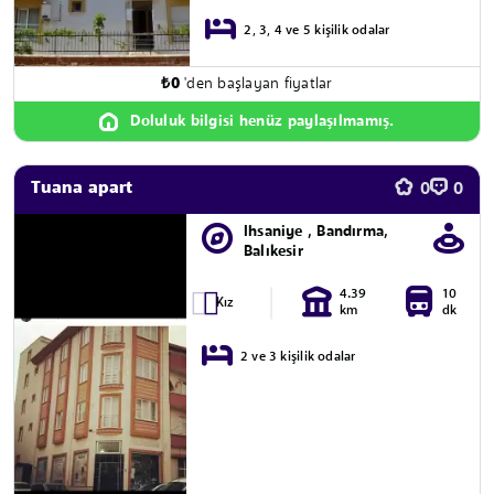
2, 3, 4 ve 5 kişilik odalar
₺
0
'den başlayan fiyatlar
Doluluk bilgisi henüz paylaşılmamış.
Tuana apart
0
0
Ihsaniye , Bandırma,
Balıkesir
4.39
10
Kız
km
dk
2 ve 3 kişilik odalar