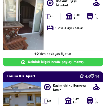
Bozkurt , Şişli,
İstanbul
1.88
4
Kız
km
dk
1, 2 ve 3 kişilik odalar
₺
0
'den başlayan fiyatlar
Doluluk bilgisi henüz paylaşılmamış.
Forum Kız Apart
4.6
14
Kazim dirik , Bornova,
İzmir
1.49
3
Kız
km
dk