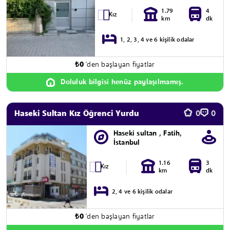
1.79
4
Kız
km
dk
1, 2, 3, 4 ve 6 kişilik odalar
₺
0
'den başlayan fiyatlar
Doluluk bilgisi henüz paylaşılmamış.
Haseki Sultan Kız Öğrenci Yurdu
0
0
Haseki sultan , Fatih,
İstanbul
1.16
3
Kız
km
dk
2, 4 ve 6 kişilik odalar
₺
0
'den başlayan fiyatlar