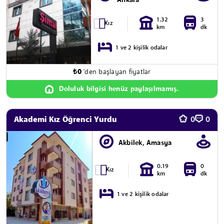
Ankara
1.32
3
Kız
km
dk
1 ve 2 kişilik odalar
₺
0
'den başlayan fiyatlar
Doluluk bilgisi henüz paylaşılmamış.
Akademi Kız Öğrenci Yurdu
0
0
Akbilek, Amasya
0.19
0
Kız
km
dk
1 ve 2 kişilik odalar