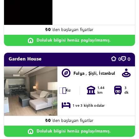
₺
0
'den başlayan fiyatlar
Doluluk bilgisi henüz paylaşılmamış.
Garden House
0
0
Fulya , Şişli, İstanbul
1.44
3
Kız
km
dk
1 ve 3 kişilik odalar
₺
0
'den başlayan fiyatlar
Doluluk bilgisi henüz paylaşılmamış.