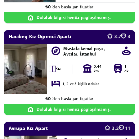
₺
0
'den başlayan fiyatlar
Doluluk bilgisi henüz paylaşılmamış.
Hacıbey Kız Öğrenci Apartı
3.7
3
Mustafa kemal paşa ,
Avcılar, İstanbul
0.44
1
Kız
km
dk
1, 2 ve 3 kişilik odalar
₺
0
'den başlayan fiyatlar
Doluluk bilgisi henüz paylaşılmamış.
Avrupa Kız Apart
3.2
11