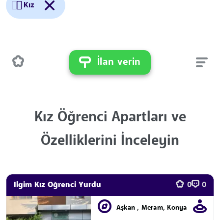
Kız
İlan verin
Kız Öğrenci Apartları ve
Özelliklerini İnceleyin
İlgim Kız Öğrenci Yurdu
0
0
Aşkan , Meram, Konya