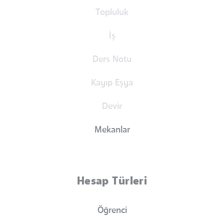
Topluluk
İş
Ders Notu
Kayıp Eşya
Devir
Mekanlar
Hesap Türleri
Öğrenci