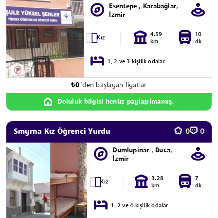
Esentepe , Karabağlar,
İzmir
4.59
10
Kız
km
dk
1, 2 ve 3 kişilik odalar
₺
0
'den başlayan fiyatlar
Doluluk bilgisi henüz paylaşılmamış.
Smyrna Kız Öğrenci Yurdu
0
0
Dumlupinar , Buca,
İzmir
3.28
7
Kız
km
dk
1, 2 ve 4 kişilik odalar