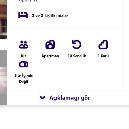
Kapasite:
21
2 ve 3 kişilik odalar
Kız
Apartman
10 Senelik
3 Katlı
Site İçinde
Değil
Açıklamayı gör