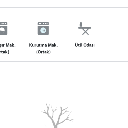
ır Mak.
Kurutma Mak.
Ütü Odası
rtak)
(Ortak)