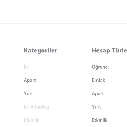
Kategoriler
Hesap Türle
Ev
Öğrenci
Apart
Emlak
Yurt
Apart
Ev Arkadaşı
Yurt
Etkinlik
Etkinlik