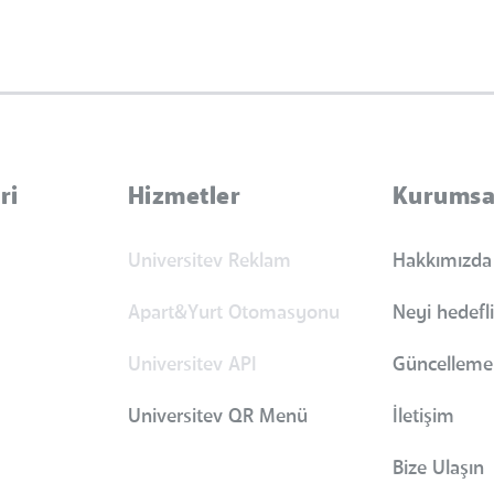
ri
Hizmetler
Kurumsa
Universitev Reklam
Hakkımızda
Apart&Yurt Otomasyonu
Neyi hedefl
Universitev API
Güncellemel
Universitev QR Menü
İletişim
Bize Ulaşın