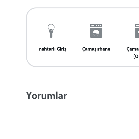
Anahtarlı Giriş
Çamaşırhane
Çamaş
(O
Yorumlar