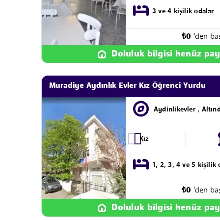
3 ve 4 kişilik odalar
₺
0
'den ba
Doluluk bilgisi henüz pay
Muradiye Aydınlık Evler Kız Öğrenci Yurdu
Aydinlikevler , Altın
Kız
1, 2, 3, 4 ve 5 kişilik
₺
0
'den ba
Doluluk bilgisi henüz pay