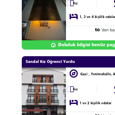
Kız
1, 3 ve 4 kişilik odala
₺
0
'den ba
Doluluk bilgisi henüz pay
Sandal Kız Öğrenci Yurdu
Gazi , Yenimahalle, 
Kız
1 ve 2 kişilik odalar