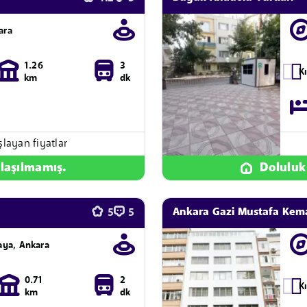
ara
1.26
3
K
km
dk
şlayan fiyatlar
laşılmamış.
Doluluk
Ankara Gazi Mustafa Kema
5
5
aya, Ankara
0.71
2
K
km
dk