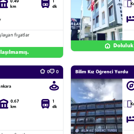
0.49
1
K
km
dk
r
şlayan fiyatlar
Doluluk
laşılmamış.
Bilim Kız Öğrenci Yurdu
0
0
Ankara
0.67
1
K
km
dk