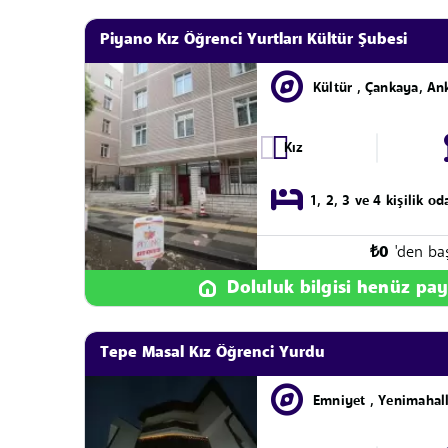
Piyano Kız Öğrenci Yurtları Kültür Şubesi
Kültür , Çankaya, An
Kız
1, 2, 3 ve 4 kişilik od
₺
0
'den ba
Doluluk bilgisi henüz pay
Tepe Masal Kız Öğrenci Yurdu
Emniyet , Yenimahal