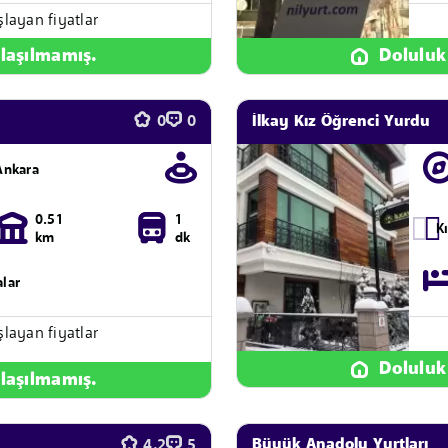
şlayan fiyatlar
laşılmamış.
Doluluk
İlkay Kız Öğrenci Yurdu
0
0
Ankara
0.51
1
K
km
dk
alar
şlayan fiyatlar
Doluluk
laşılmamış.
Büyük Anadolu Yurtları
4.2
5