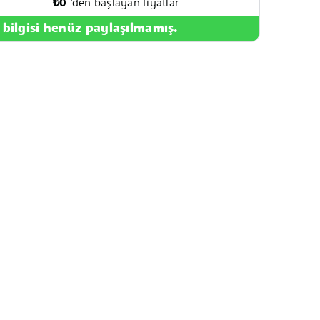
₺
0
'den başlayan fiyatlar
 bilgisi henüz paylaşılmamış.