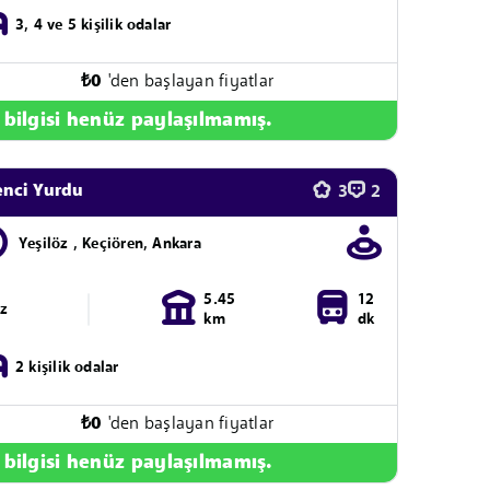
3, 4 ve 5 kişilik odalar
₺
0
'den başlayan fiyatlar
 bilgisi henüz paylaşılmamış.
enci Yurdu
3
2
Yeşilöz , Keçiören, Ankara
5.45
12
ız
km
dk
2 kişilik odalar
₺
0
'den başlayan fiyatlar
 bilgisi henüz paylaşılmamış.