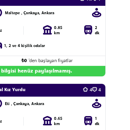
Maltepe , Çankaya, Ankara
0.85
2
ız
km
dk
1, 2 ve 4 kişilik odalar
₺
0
'den başlayan fiyatlar
 bilgisi henüz paylaşılmamış.
l Kız Yurdu
4
4
Eti , Çankaya, Ankara
0.65
1
ız
km
dk