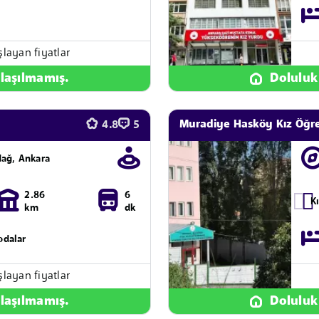
şlayan fiyatlar
laşılmamış.
Doluluk
Muradiye Hasköy Kız Öğr
4.8
5
dağ, Ankara
2.86
6
K
km
dk
 odalar
şlayan fiyatlar
laşılmamış.
Doluluk