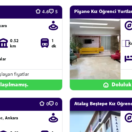
Piyano Kız Öğrenci Yurtlar
4.6
5
kara
0.52
1
K
km
dk
alar
şlayan fiyatlar
laşılmamış.
Doluluk
Atalay Beştepe Kız Öğren
0
0
le, Ankara