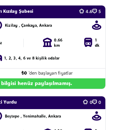
ı Kızılay Şubesi
4.6
5
Kizilay , Çankaya, Ankara
0.66
1
ız
km
dk
1, 2, 3, 4, 6 ve 8 kişilik odalar
₺
0
'den başlayan fiyatlar
 bilgisi henüz paylaşılmamış.
ci Yurdu
0
0
Beştepe , Yenimahalle, Ankara