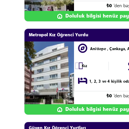
₺
0
'den ba
Doluluk bilgisi henüz pay
Metropol Kız Öğrenci Yurdu
Anittepe , Çankaya, 
Kız
1, 2, 3 ve 4 kişilik od
₺
0
'den ba
Doluluk bilgisi henüz pay
Güven Kız Öğrenci Yurtları