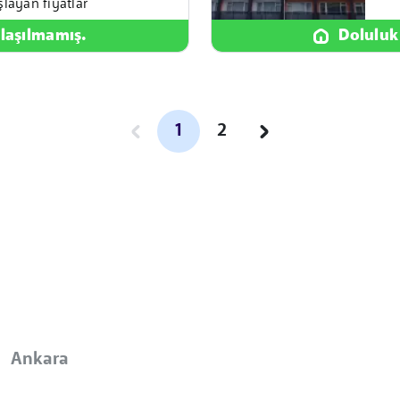
şlayan fiyatlar
laşılmamış.
Doluluk
1
2
Ankara