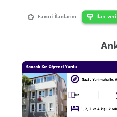
Favori İlanlarım
İlan ver
Ank
Sancak Kız Öğrenci Yurdu
Gazi , Yenimahalle, 
Kız
1, 2, 3 ve 4 kişilik od