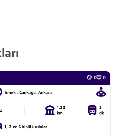
ları
0
0
Emek , Çankaya, Ankara
1.23
3
ız
km
dk
1, 2 ve 3 kişilik odalar