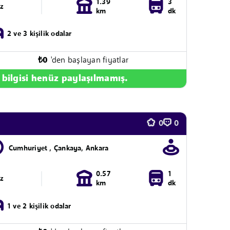
1.39
3
ız
km
dk
2 ve 3 kişilik odalar
₺
0
'den başlayan fiyatlar
 bilgisi henüz paylaşılmamış.
0
0
Cumhuriyet , Çankaya, Ankara
0.57
1
ız
km
dk
1 ve 2 kişilik odalar