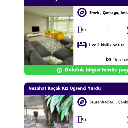
Emek , Çankaya, Ank
Kız
1 ve 2 kişilik odalar
₺
0
'den ba
Doluluk bilgisi henüz pay
Nezahat Koçak Kız Öğrenci Yurdu
Seyranbağlari , Çank
Kız