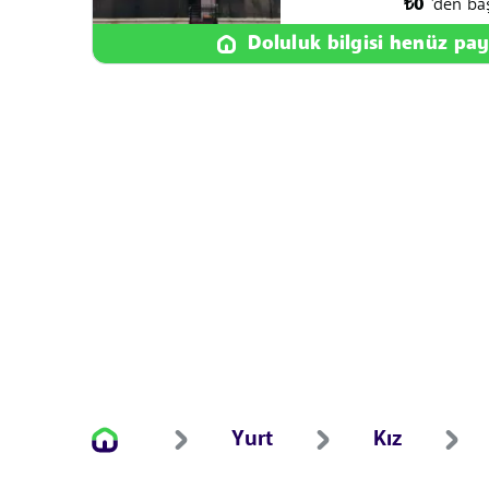
₺
0
'den ba
Doluluk bilgisi henüz pay
Yurt
Kız