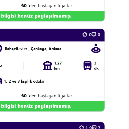
₺
0
'den başlayan fiyatlar
 bilgisi henüz paylaşılmamış.
0
0
Bahçelievler , Çankaya, Ankara
1.27
3
ız
km
dk
1, 2 ve 3 kişilik odalar
₺
0
'den başlayan fiyatlar
 bilgisi henüz paylaşılmamış.
1.9
7