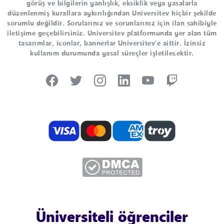
görüş ve bilgilerin yanlışlık, eksiklik veya yasalarla
düzenlenmiş kurallara aykırılığından Universitev hiçbir şekilde
sorumlu değildir. Sorularınız ve sorunlarınız için ilan sahibiyle
iletişime geçebilirsiniz. Universitev platformunda yer alan tüm
tasarımlar, iconlar, bannerlar Universitev'e aittir. İzinsiz
kullanım durumunda yasal süreçler işletilecektir.
Üniversiteli öğrenciler