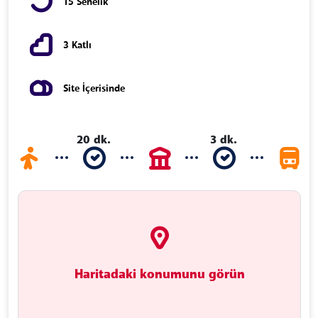
15 Senelik
3 Katlı
Site İçerisinde
20 dk.
3 dk.
Haritadaki konumunu görün