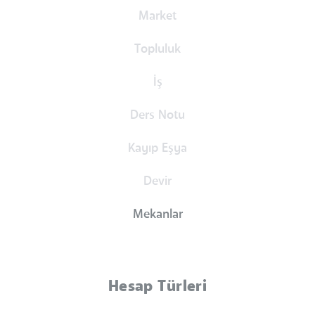
Market
Topluluk
İş
Ders Notu
Kayıp Eşya
Devir
Mekanlar
Hesap Türleri