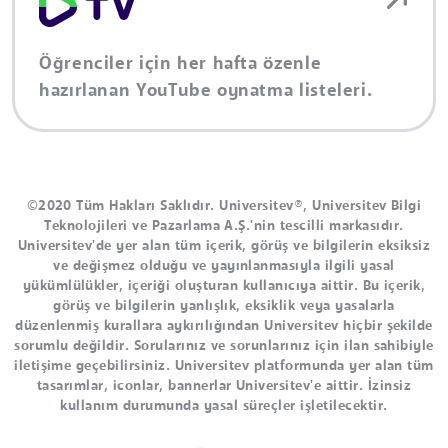
Öğrenciler için her hafta özenle
hazırlanan YouTube oynatma listeleri.
©2020 Tüm Hakları Saklıdır. Universitev®, Universitev Bilgi
Teknolojileri ve Pazarlama A.Ş.'nin tescilli markasıdır.
Universitev'de yer alan tüm içerik, görüş ve bilgilerin eksiksiz
ve değişmez olduğu ve yayınlanmasıyla ilgili yasal
yükümlülükler, içeriği oluşturan kullanıcıya aittir. Bu içerik,
görüş ve bilgilerin yanlışlık, eksiklik veya yasalarla
düzenlenmiş kurallara aykırılığından Universitev hiçbir şekilde
sorumlu değildir. Sorularınız ve sorunlarınız için ilan sahibiyle
iletişime geçebilirsiniz. Universitev platformunda yer alan tüm
tasarımlar, iconlar, bannerlar Universitev'e aittir. İzinsiz
kullanım durumunda yasal süreçler işletilecektir.