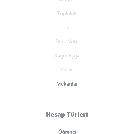
Topluluk
İş
Ders Notu
Kayıp Eşya
Devir
Mekanlar
Hesap Türleri
Öğrenci