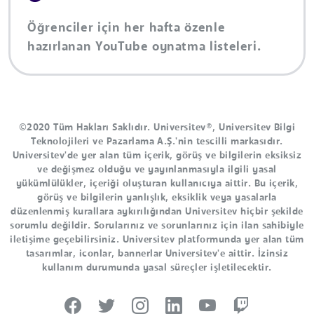
Öğrenciler için her hafta özenle
hazırlanan YouTube oynatma listeleri.
©2020 Tüm Hakları Saklıdır. Universitev®, Universitev Bilgi
Teknolojileri ve Pazarlama A.Ş.'nin tescilli markasıdır.
Universitev'de yer alan tüm içerik, görüş ve bilgilerin eksiksiz
ve değişmez olduğu ve yayınlanmasıyla ilgili yasal
yükümlülükler, içeriği oluşturan kullanıcıya aittir. Bu içerik,
görüş ve bilgilerin yanlışlık, eksiklik veya yasalarla
düzenlenmiş kurallara aykırılığından Universitev hiçbir şekilde
sorumlu değildir. Sorularınız ve sorunlarınız için ilan sahibiyle
iletişime geçebilirsiniz. Universitev platformunda yer alan tüm
tasarımlar, iconlar, bannerlar Universitev'e aittir. İzinsiz
kullanım durumunda yasal süreçler işletilecektir.