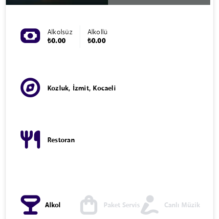
Alkolsüz
Alkollü
₺0.00
₺0.00
Kozluk, İzmit, Kocaeli
Restoran
Alkol
Paket Servis
Canlı Müzik