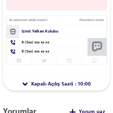
Bu işletmenin sahibi misiniz?
Düzenleme önerin
Izmit Yelken Kulubu
0 (5xx) xxx xx xx
0 (5xx) xxx xx xx
Kapalı
Açılış Saati : 10:00
-
Yorumlar
Yorum yaz