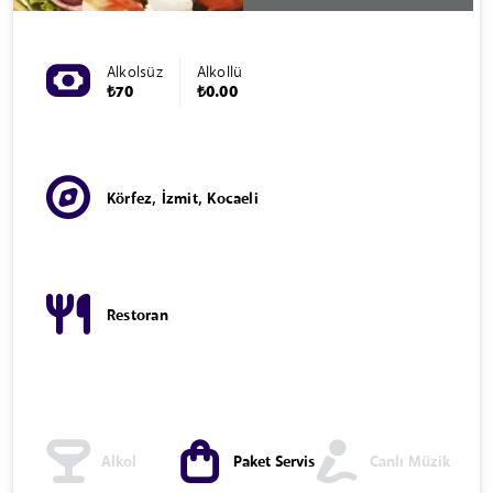
Alkolsüz
Alkollü
₺70
₺0.00
Körfez, İzmit, Kocaeli
Restoran
Alkol
Paket Servis
Canlı Müzik