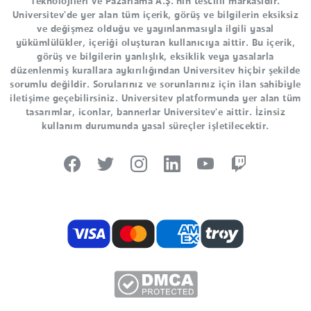
Teknolojileri ve Pazarlama A.Ş.'nin tescilli markasıdır.
Universitev'de yer alan tüm içerik, görüş ve bilgilerin eksiksiz
ve değişmez olduğu ve yayınlanmasıyla ilgili yasal
yükümlülükler, içeriği oluşturan kullanıcıya aittir. Bu içerik,
görüş ve bilgilerin yanlışlık, eksiklik veya yasalarla
düzenlenmiş kurallara aykırılığından Universitev hiçbir şekilde
sorumlu değildir. Sorularınız ve sorunlarınız için ilan sahibiyle
iletişime geçebilirsiniz. Universitev platformunda yer alan tüm
tasarımlar, iconlar, bannerlar Universitev'e aittir. İzinsiz
kullanım durumunda yasal süreçler işletilecektir.