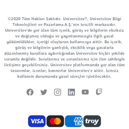
©2020 Tüm Hakları Saklıdır. Universitev®, Universitev Bilgi
Teknolojileri ve Pazarlama A.Ş.'nin tescilli markasıdır.
Universitev'de yer alan tüm içerik, görüş ve bilgilerin eksiksiz
ve değişmez olduğu ve yayınlanmasıyla ilgili yasal
yükümlülükler, içeriği oluşturan kullanıcıya aittir. Bu içerik,
görüş ve bilgilerin yanlışlık, eksiklik veya yasalarla
düzenlenmiş kurallara aykırılığından Universitev hiçbir şekilde
sorumlu değildir. Sorularınız ve sorunlarınız için ilan sahibiyle
iletişime geçebilirsiniz. Universitev platformunda yer alan tüm
tasarımlar, iconlar, bannerlar Universitev'e aittir. İzinsiz
kullanım durumunda yasal süreçler işletilecektir.