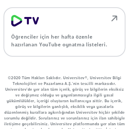
Öğrenciler için her hafta özenle
hazırlanan YouTube oynatma listeleri.
©2020 Tüm Hakları Saklıdır. Universitev®, Universitev Bilgi
Teknolojileri ve Pazarlama A.Ş.'nin tescilli markasıdır.
Universitev'de yer alan tüm içerik, görüş ve bilgilerin eksiksiz
ve değişmez olduğu ve yayınlanmasıyla ilgili yasal
yükümlülükler, içeriği oluşturan kullanıcıya aittir. Bu içerik,
görüş ve bilgilerin yanlışlık, eksiklik veya yasalarla
düzenlenmiş kurallara aykırılığından Universitev hiçbir şekilde
sorumlu değildir. Sorularınız ve sorunlarınız için ilan sahibiyle
iletişime geçebilirsiniz. Universitev platformunda yer alan tüm