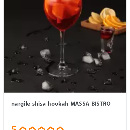
nargile shisa hookah MASSA BISTRO