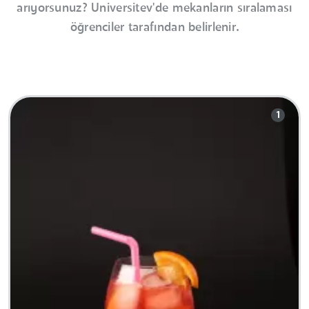
arıyorsunuz? Universitev'de mekanların sıralaması
öğrenciler tarafından belirlenir.
1