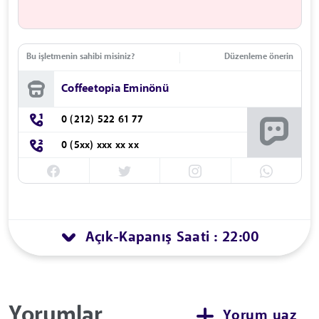
Bu işletmenin sahibi misiniz?
Düzenleme önerin
Coffeetopia Eminönü
0 (212) 522 61 77
0 (5xx) xxx xx xx
Açık
Kapanış Saati : 22:00
-
Yorumlar
Yorum yaz