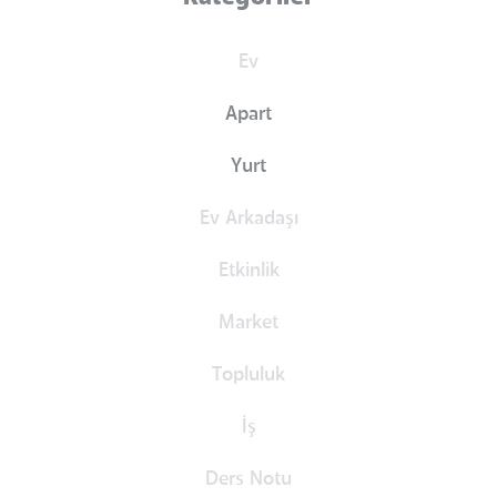
Ev
Apart
Yurt
Ev Arkadaşı
Etkinlik
Market
Topluluk
İş
Ders Notu