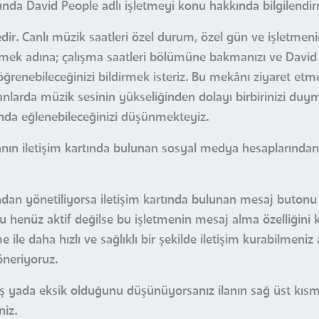
da David People adlı işletmeyi konu hakkında bilgilendir
. Canlı müzik saatleri özel durum, özel gün ve işletmenin 
bilmek adına; çalışma saatleri bölümüne bakmanızı ve David
öğrenebileceğinizi bildirmek isteriz. Bu mekânı ziyaret etm
rda müzik sesinin yükseliğinden dolayı birbirinizi duymakt
da eğlenebileceğinizi düşünmekteyiz.
nın iletişim kartında bulunan sosyal medya hesaplarından
ndan yönetiliyorsa iletişim kartında bulunan mesaj butonu i
u henüz aktif değilse bu işletmenin mesaj alma özelliğini 
ile daha hızlı ve sağlıklı bir şekilde iletişim kurabilmeniz
öneriyoruz.
nlış yada eksik olduğunu düşünüyorsanız ilanın sağ üst kı
niz.