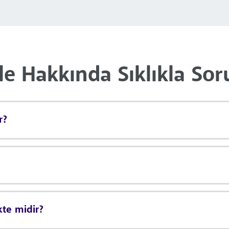
e Hakkında Sıklıkla Sor
r?
kte midir?