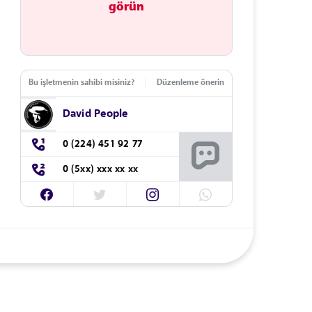
görün
Bu işletmenin sahibi misiniz?
Düzenleme önerin
David People
0 (224) 451 92 77
0 (5xx) xxx xx xx