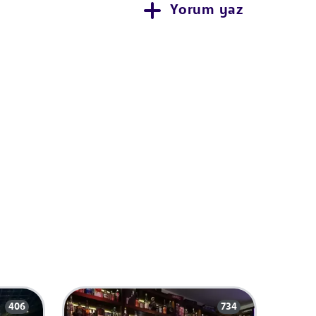
Yorum yaz
406
734