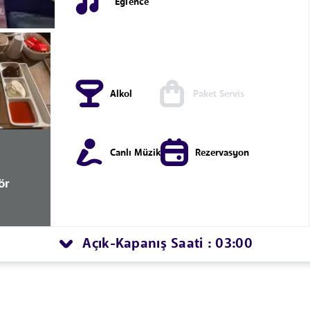
Eğlence
Alkol
Paket Servis
Canlı Müzik
Rezervasyon
ör
Açık
Kapanış Saati : 03:00
-