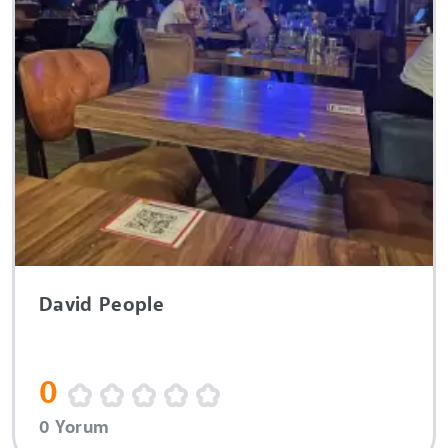
David People
0
0 Yorum