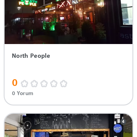
North People
0
0 Yorum
4