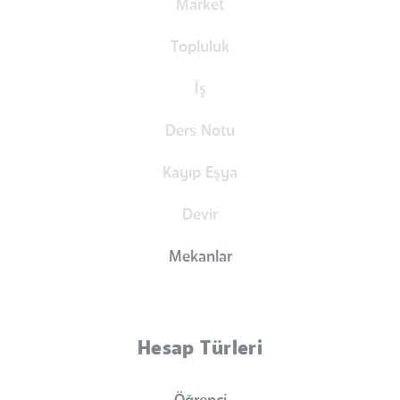
Market
Topluluk
İş
Ders Notu
Kayıp Eşya
Devir
Mekanlar
Hesap Türleri