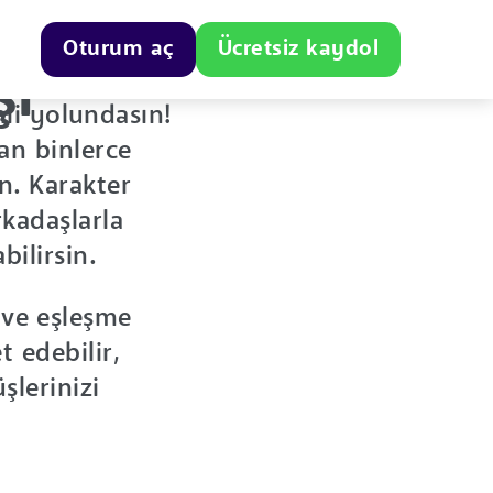
Oturum aç
Ücretsiz kaydol
şı
li yolundasın!
an binlerce
in. Karakter
kadaşlarla
bilirsin.
n ve eşleşme
 edebilir,
lerinizi