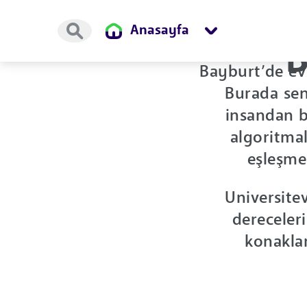
Anasayfa
B
Bayburt’de ev
Burada sen
insandan bi
algoritma
eşleşmel
Universitev
dereceler
konakla