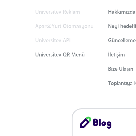
Universitev Reklam
Hakkımızda
Apart&Yurt Otomasyonu
Neyi hedefl
Universitev API
Güncellemel
Universitev QR Menü
İletişim
Bize Ulaşın
Toplantıya K