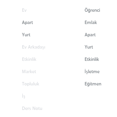
Ev
Öğrenci
Apart
Emlak
Yurt
Apart
Ev Arkadaşı
Yurt
Etkinlik
Etkinlik
Market
İşletme
Topluluk
Eğitmen
İş
Ders Notu