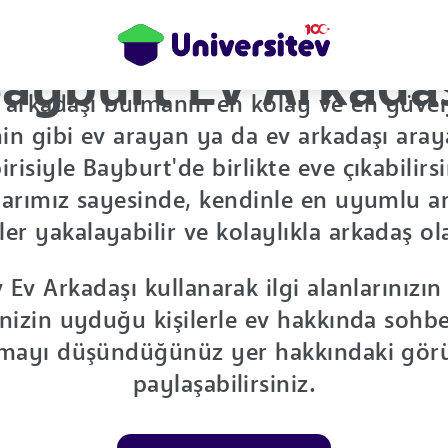
ayburt Ev Arkada
 arkadaşı bulmanın en kolay ve en güven
in gibi ev arayan ya da ev arkadaşı aray
risiyle Bayburt'de birlikte eve çıkabilirs
larımız sayesinde, kendinle en uyumlu ar
er yakalayabilir ve kolaylıkla arkadaş ola
 Ev Arkadaşı kullanarak ilgi alanlarınızı
inizin uyduğu kişilerle ev hakkında sohbet
mayı düşündüğünüz yer hakkındaki görüş
paylaşabilirsiniz.