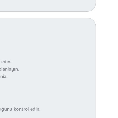
 edin.
planlayın.
niz.
duğunu kontrol edin.