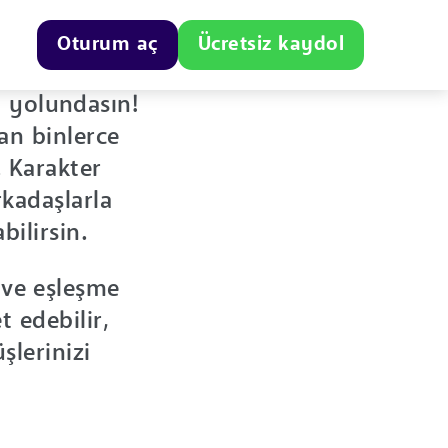
Oturum aç
Ücretsiz kaydol
i yolundasın!
an binlerce
. Karakter
kadaşlarla
bilirsin.
n ve eşleşme
 edebilir,
lerinizi