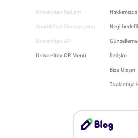
Universitev Reklam
Hakkımızda
Apart&Yurt Otomasyonu
Neyi hedefl
Universitev API
Güncellemel
Universitev QR Menü
İletişim
Bize Ulaşın
Toplantıya K