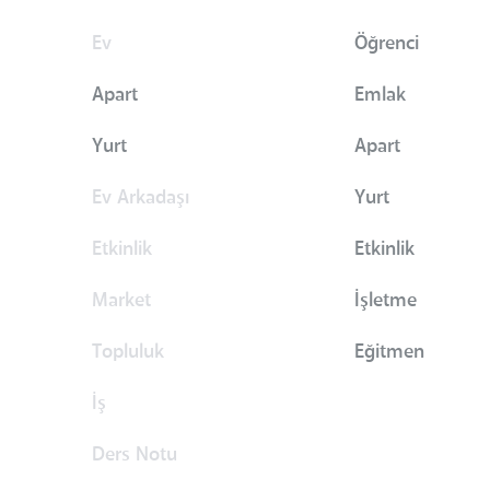
Ev
Öğrenci
Apart
Emlak
Yurt
Apart
Ev Arkadaşı
Yurt
Etkinlik
Etkinlik
Market
İşletme
Topluluk
Eğitmen
İş
Ders Notu