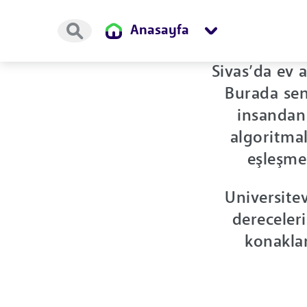
Anasayfa
Sivas’da ev 
Burada sen
insandan 
algoritma
eşleşmel
Universitev
dereceler
konakla