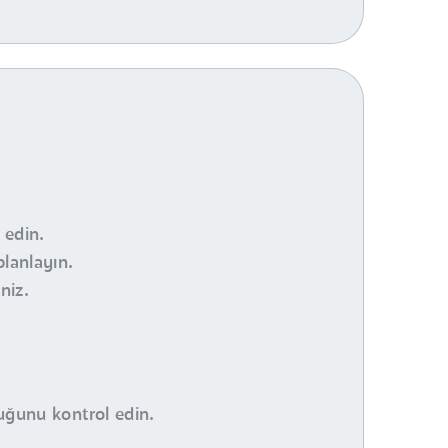
 edin.
planlayın.
niz.
duğunu kontrol edin.