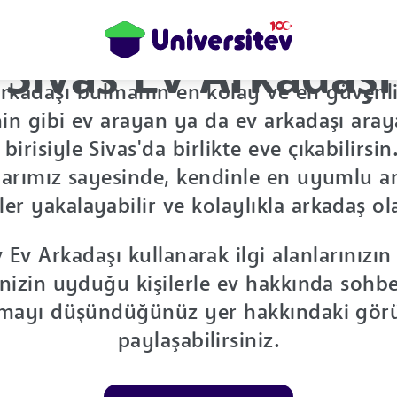
Sivas Ev Arkadaşı
arkadaşı bulmanın en kolay ve en güvenl
in gibi ev arayan ya da ev arkadaşı aray
birisiyle Sivas'da birlikte eve çıkabilirsin
larımız sayesinde, kendinle en uyumlu ar
er yakalayabilir ve kolaylıkla arkadaş ola
 Ev Arkadaşı kullanarak ilgi alanlarınızı
inizin uyduğu kişilerle ev hakkında sohbet
mayı düşündüğünüz yer hakkındaki görüş
paylaşabilirsiniz.