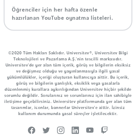
Öğrenciler için her hafta özenle
hazırlanan YouTube oynatma listeleri.
©2020 Tüm Hakları Saklıdır. Universitev®, Universitev Bilgi
Teknolojileri ve Pazarlama A.Ş.'nin tescilli markasıdır.
Universitev'de yer alan tüm içerik, görüş ve bilgilerin eksiksiz
ve değişmez olduğu ve yayınlanmasıyla ilgili yasal
yükümlülükler, içeriği oluşturan kullanıcıya aittir. Bu içerik,
görüş ve bilgilerin yanlışlık, eksiklik veya yasalarla
düzenlenmiş kurallara aykırılığından Universitev hiçbir şekilde
sorumlu değildir. Sorularınız ve sorunlarınız için ilan sahibiyle
iletişime geçebilirsiniz. Universitev platformunda yer alan tüm
tasarımlar, iconlar, bannerlar Universitev'e aittir. İzinsiz
kullanım durumunda yasal süreçler işletilecektir.