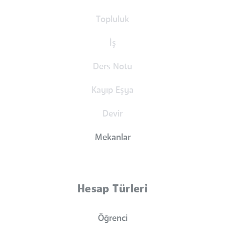
Topluluk
İş
Ders Notu
Kayıp Eşya
Devir
Mekanlar
Hesap Türleri
Öğrenci