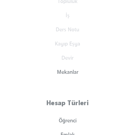
Topluluk
İş
Ders Notu
Kayıp Eşya
Devir
Mekanlar
Hesap Türleri
Öğrenci