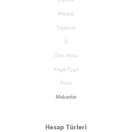
Etkinlik
Market
Topluluk
İş
Ders Notu
Kayıp Eşya
Devir
Mekanlar
Hesap Türleri