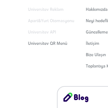
Universitev Reklam
Hakkımızda
Apart&Yurt Otomasyonu
Neyi hedefl
Universitev API
Güncellemel
Universitev QR Menü
İletişim
Bize Ulaşın
Toplantıya K