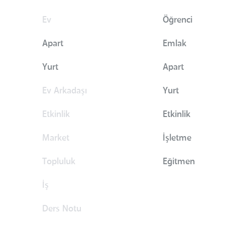
Ev
Öğrenci
Apart
Emlak
Yurt
Apart
Ev Arkadaşı
Yurt
Etkinlik
Etkinlik
Market
İşletme
Topluluk
Eğitmen
İş
Ders Notu