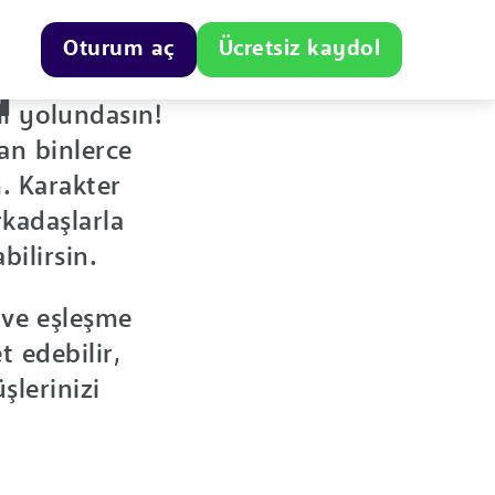
Oturum aç
Ücretsiz kaydol
ı
li yolundasın!
an binlerce
n. Karakter
kadaşlarla
bilirsin.
n ve eşleşme
 edebilir,
lerinizi