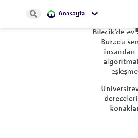
Anasayfa
Bilecik’de ev
Burada sen
insandan b
algoritma
eşleşmel
Universitev
dereceler
konakla