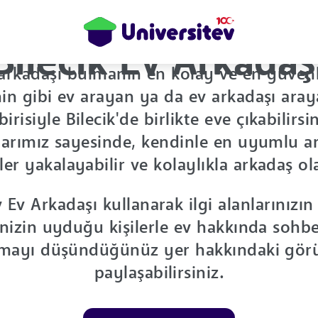
Bilecik Ev Arkadaş
 arkadaşı bulmanın en kolay ve en güven
in gibi ev arayan ya da ev arkadaşı aray
irisiyle Bilecik'de birlikte eve çıkabilirsi
larımız sayesinde, kendinle en uyumlu ar
er yakalayabilir ve kolaylıkla arkadaş ola
 Ev Arkadaşı kullanarak ilgi alanlarınızı
inizin uyduğu kişilerle ev hakkında sohbet
mayı düşündüğünüz yer hakkındaki görüş
paylaşabilirsiniz.