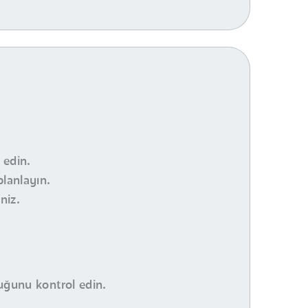
 edin.
planlayın.
niz.
duğunu kontrol edin.