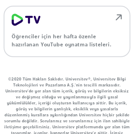
Öğrenciler için her hafta özenle
hazırlanan YouTube oynatma listeleri.
©2020 Tüm Hakları Saklıdır. Universitev®, Universitev Bilgi
Teknolojileri ve Pazarlama A.Ş.'nin tescilli markasıdır.
Universitev'de yer alan tüm içerik, görüş ve bilgilerin eksiksiz
ve değişmez olduğu ve yayınlanmasıyla ilgili yasal
yükümlülükler, içeriği oluşturan kullanıcıya aittir. Bu içerik,
görüş ve bilgilerin yanlışlık, eksiklik veya yasalarla
düzenlenmiş kurallara aykırılığından Universitev hiçbir şekilde
sorumlu değildir. Sorularınız ve sorunlarınız için ilan sahibiyle
iletişime geçebilirsiniz. Universitev platformunda yer alan tüm
tasarımlar, iconlar, bannerlar Universitev'e aittir. İzinsiz