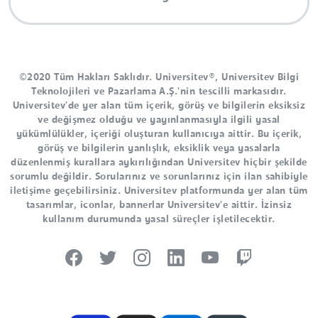
©2020 Tüm Hakları Saklıdır. Universitev®, Universitev Bilgi
Teknolojileri ve Pazarlama A.Ş.'nin tescilli markasıdır.
Universitev'de yer alan tüm içerik, görüş ve bilgilerin eksiksiz
ve değişmez olduğu ve yayınlanmasıyla ilgili yasal
yükümlülükler, içeriği oluşturan kullanıcıya aittir. Bu içerik,
görüş ve bilgilerin yanlışlık, eksiklik veya yasalarla
düzenlenmiş kurallara aykırılığından Universitev hiçbir şekilde
sorumlu değildir. Sorularınız ve sorunlarınız için ilan sahibiyle
iletişime geçebilirsiniz. Universitev platformunda yer alan tüm
tasarımlar, iconlar, bannerlar Universitev'e aittir. İzinsiz
kullanım durumunda yasal süreçler işletilecektir.