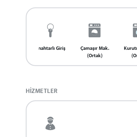
Anahtarlı Giriş
Çamaşır Mak.
Kurut
(Ortak)
(O
HIZMETLER