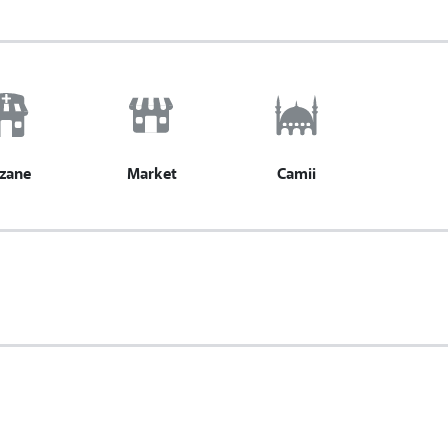
zane
Market
Camii