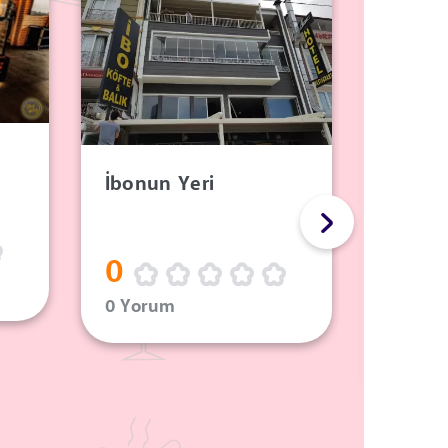
İbonun Yeri
Cimen
0
0 Yorum
0
0 Yor