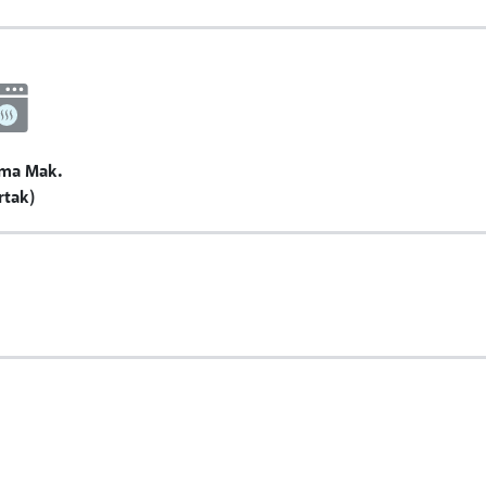
ma Mak.
rtak)