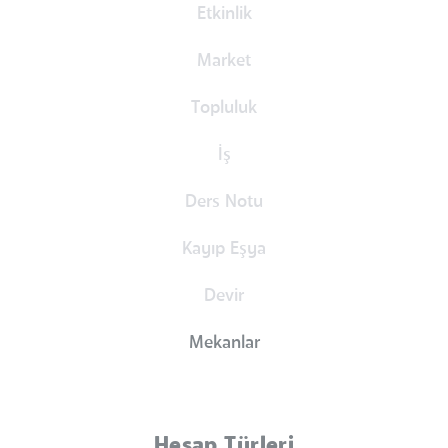
Etkinlik
Market
Topluluk
İş
Ders Notu
Kayıp Eşya
Devir
Mekanlar
Hesap Türleri