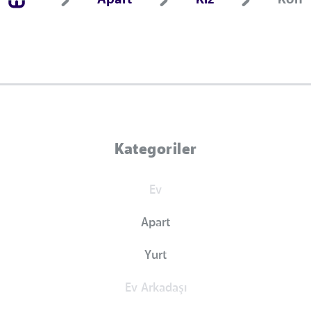
Apart
Kız
Kony
Kategoriler
Ev
Apart
Yurt
Ev Arkadaşı