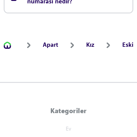
numarası nedir?
Apart
Kız
Eskiş
Kategoriler
Ev