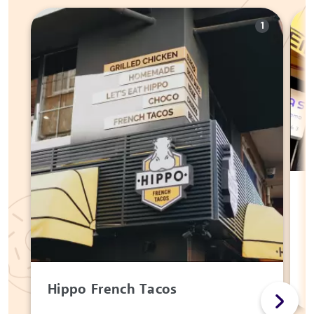
1
Z
Hippo French Tacos