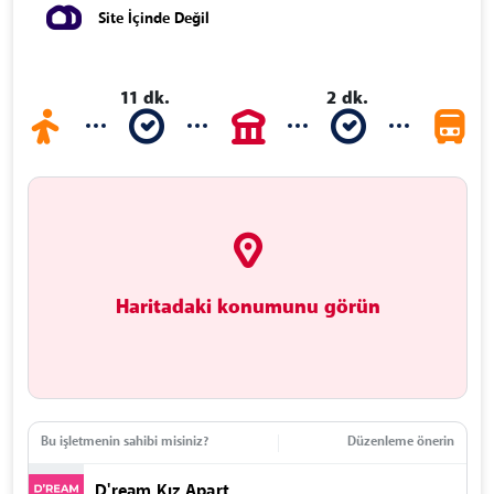
Site İçinde Değil
11 dk.
2 dk.
Haritadaki konumunu görün
Bu işletmenin sahibi misiniz?
Düzenleme önerin
D'ream Kız Apart