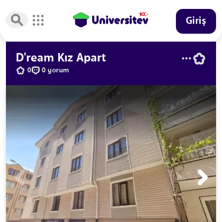
Giriş
D'ream Kız Apart
0
0 yorum