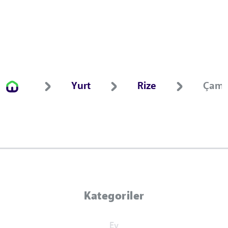
Yurt
Rize
Çaml
Kategoriler
Ev