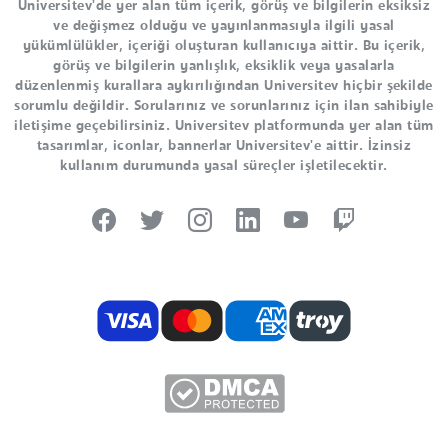
Universitev'de yer alan tüm içerik, görüş ve bilgilerin eksiksiz
ve değişmez olduğu ve yayınlanmasıyla ilgili yasal
yükümlülükler, içeriği oluşturan kullanıcıya aittir. Bu içerik,
görüş ve bilgilerin yanlışlık, eksiklik veya yasalarla
düzenlenmiş kurallara aykırılığından Universitev hiçbir şekilde
sorumlu değildir. Sorularınız ve sorunlarınız için ilan sahibiyle
iletişime geçebilirsiniz. Universitev platformunda yer alan tüm
tasarımlar, iconlar, bannerlar Universitev'e aittir. İzinsiz
kullanım durumunda yasal süreçler işletilecektir.