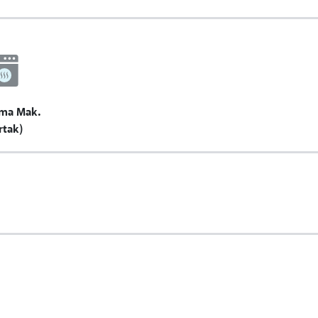
ma Mak.
rtak)