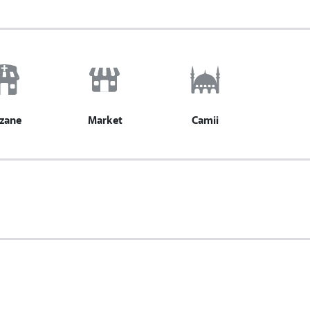
zane
Market
Camii