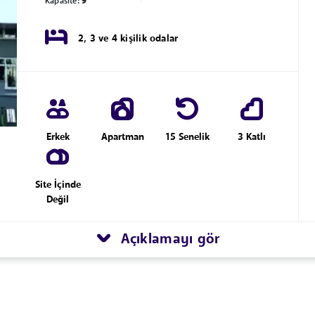
Kapasite:
9
2, 3 ve 4 kişilik odalar
Erkek
Apartman
15 Senelik
3 Katlı
Site İçinde
Değil
Açıklamayı gör