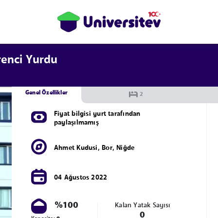
enci Yurdu
Genel Özellikler
Fiyat bilgisi yurt tarafından
paylaşılmamış
Ahmet Kudusi
,
Bor
,
Niğde
04 Ağustos 2022
%100
Kalan Yatak Sayısı
0