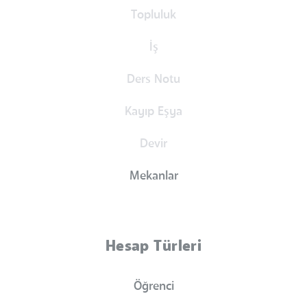
Topluluk
İş
Ders Notu
Kayıp Eşya
Devir
Mekanlar
Hesap Türleri
Öğrenci