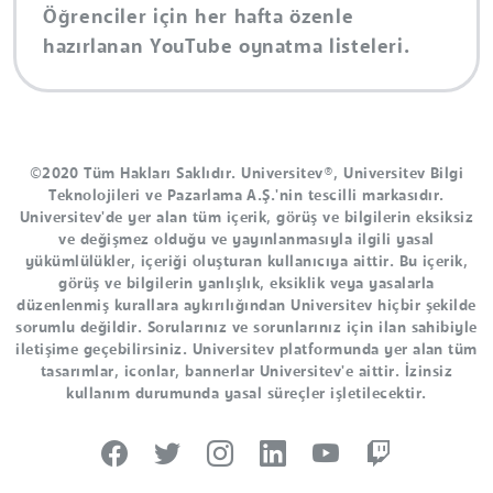
Öğrenciler için her hafta özenle
hazırlanan YouTube oynatma listeleri.
©2020 Tüm Hakları Saklıdır. Universitev®, Universitev Bilgi
Teknolojileri ve Pazarlama A.Ş.'nin tescilli markasıdır.
Universitev'de yer alan tüm içerik, görüş ve bilgilerin eksiksiz
ve değişmez olduğu ve yayınlanmasıyla ilgili yasal
yükümlülükler, içeriği oluşturan kullanıcıya aittir. Bu içerik,
görüş ve bilgilerin yanlışlık, eksiklik veya yasalarla
düzenlenmiş kurallara aykırılığından Universitev hiçbir şekilde
sorumlu değildir. Sorularınız ve sorunlarınız için ilan sahibiyle
iletişime geçebilirsiniz. Universitev platformunda yer alan tüm
tasarımlar, iconlar, bannerlar Universitev'e aittir. İzinsiz
kullanım durumunda yasal süreçler işletilecektir.