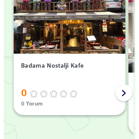
Badama Nostalji Kafe
M
0
0 Yorum