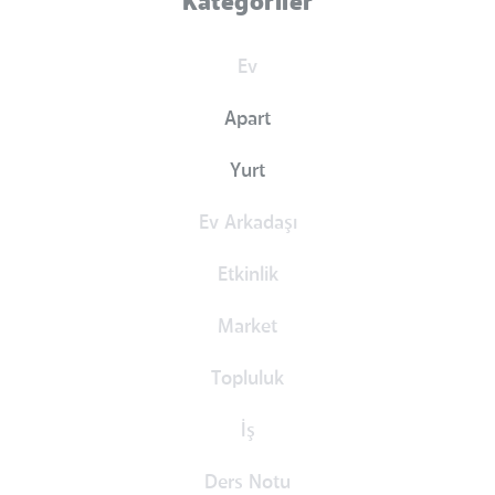
Kategoriler
Ev
Apart
Yurt
Ev Arkadaşı
Etkinlik
Market
Topluluk
İş
Ders Notu