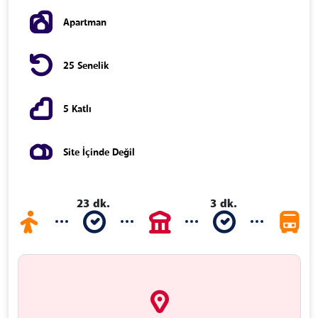
Apartman
25 Senelik
5 Katlı
Site İçinde Değil
23 dk.
3 dk.