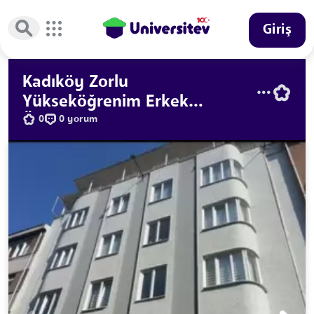
Giriş
Kadıköy Zorlu
Yükseköğrenim Erkek
Öğrenci Yurdu
0
0 yorum