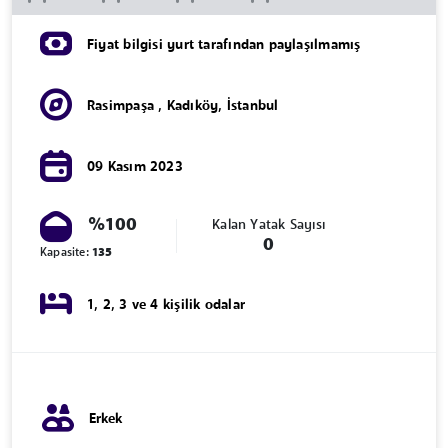
Fiyat bilgisi yurt tarafından paylaşılmamış
Rasimpaşa
,
Kadıköy
,
İstanbul
09 Kasım 2023
%100
Kalan Yatak Sayısı
0
Kapasite:
135
1, 2, 3 ve 4 kişilik odalar
Erkek