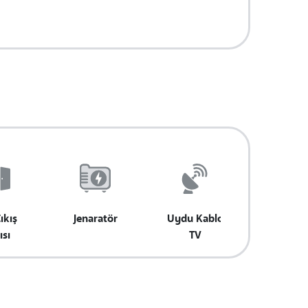
ıkış
Jenaratör
Uydu Kablo
ısı
TV