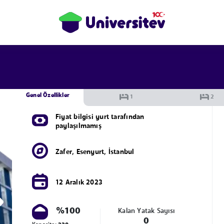
Genel Özellikler
Fiyat bilgisi yurt tarafından
paylaşılmamış
Zafer
,
Esenyurt
,
İstanbul
12 Aralık 2023
%100
Kalan Yatak Sayısı
0