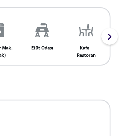
r Mak.
Etüt Odası
Kafe -
Teras
ak)
Restoran