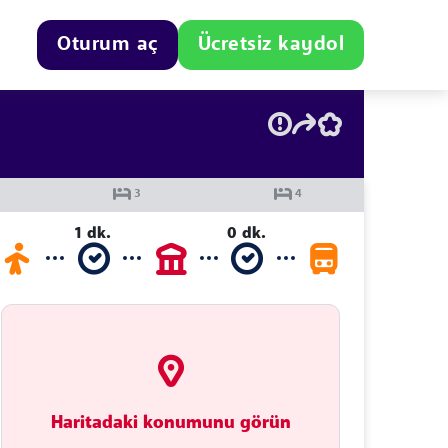
Oturum aç
Ücretsiz kaydol
1 dk.
0 dk.
Haritadaki konumunu görün