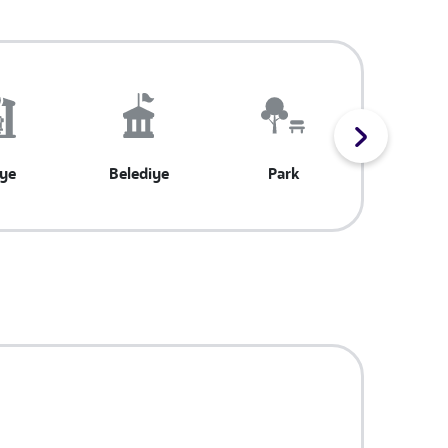
iye
Belediye
Park
Spor Al