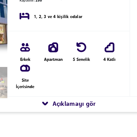
Kapasite:
230
1, 2, 3 ve 4 kişilik odalar
Erkek
Apartman
5 Senelik
4 Katlı
Site
İçerisinde
Açıklamayı gör