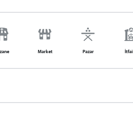
zane
Market
Pazar
İtfa