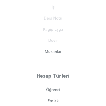
İş
Ders Notu
Kayıp Eşya
Devir
Mekanlar
Hesap Türleri
Öğrenci
Emlak