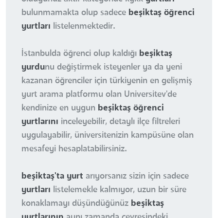
bulunmamakta olup sadece
beşiktaş öğrenci
yurtları
listelenmektedir.
İstanbulda öğrenci olup kaldığı
beşiktaş
yurdu
nu değiştirmek isteyenler ya da yeni
kazanan öğrenciler için türkiyenin en gelişmiş
yurt arama platformu olan Universitev'de
kendinize en uygun
beşiktaş öğrenci
yurtlarını
inceleyebilir, detaylı ilçe filtreleri
uygulayabilir, üniversitenizin kampüsüne olan
mesafeyi hesaplatabilirsiniz.
beşiktaş'ta yurt
arıyorsanız sizin için sadece
yurtları
listelemekle kalmıyor, uzun bir süre
konaklamayı düşündüğünüz
beşiktaş
yurtlarının
aynı zamanda çevresindeki