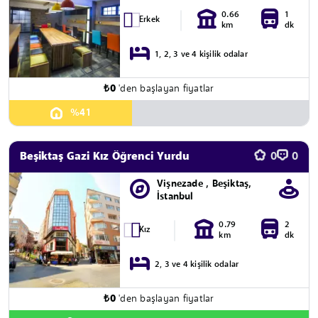
0.66
1
Erkek
km
dk
1, 2, 3 ve 4 kişilik odalar
₺
0
'den başlayan fiyatlar
%41
Beşiktaş Gazi Kız Öğrenci Yurdu
0
0
Vişnezade , Beşiktaş,
İstanbul
0.79
2
Kız
km
dk
2, 3 ve 4 kişilik odalar
₺
0
'den başlayan fiyatlar