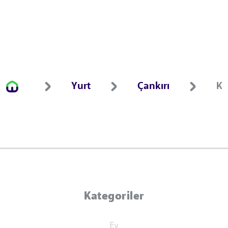
Yurt
Çankırı
Kı
Kategoriler
Ev