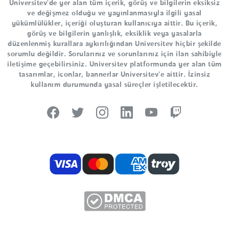
Universitev'de yer alan tüm içerik, görüş ve bilgilerin eksiksiz
ve değişmez olduğu ve yayınlanmasıyla ilgili yasal
yükümlülükler, içeriği oluşturan kullanıcıya aittir. Bu içerik,
görüş ve bilgilerin yanlışlık, eksiklik veya yasalarla
düzenlenmiş kurallara aykırılığından Universitev hiçbir şekilde
sorumlu değildir. Sorularınız ve sorunlarınız için ilan sahibiyle
iletişime geçebilirsiniz. Universitev platformunda yer alan tüm
tasarımlar, iconlar, bannerlar Universitev'e aittir. İzinsiz
kullanım durumunda yasal süreçler işletilecektir.