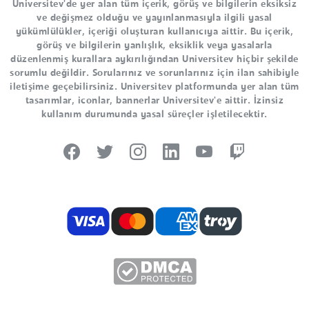
Universitev'de yer alan tüm içerik, görüş ve bilgilerin eksiksiz
ve değişmez olduğu ve yayınlanmasıyla ilgili yasal
yükümlülükler, içeriği oluşturan kullanıcıya aittir. Bu içerik,
görüş ve bilgilerin yanlışlık, eksiklik veya yasalarla
düzenlenmiş kurallara aykırılığından Universitev hiçbir şekilde
sorumlu değildir. Sorularınız ve sorunlarınız için ilan sahibiyle
iletişime geçebilirsiniz. Universitev platformunda yer alan tüm
tasarımlar, iconlar, bannerlar Universitev'e aittir. İzinsiz
kullanım durumunda yasal süreçler işletilecektir.