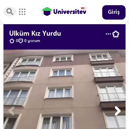
Giriş
Ülküm Kız Yurdu
0
0 yorum