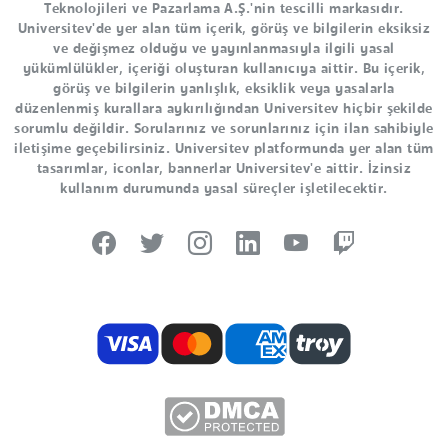
Teknolojileri ve Pazarlama A.Ş.'nin tescilli markasıdır.
Universitev'de yer alan tüm içerik, görüş ve bilgilerin eksiksiz
ve değişmez olduğu ve yayınlanmasıyla ilgili yasal
yükümlülükler, içeriği oluşturan kullanıcıya aittir. Bu içerik,
görüş ve bilgilerin yanlışlık, eksiklik veya yasalarla
düzenlenmiş kurallara aykırılığından Universitev hiçbir şekilde
sorumlu değildir. Sorularınız ve sorunlarınız için ilan sahibiyle
iletişime geçebilirsiniz. Universitev platformunda yer alan tüm
tasarımlar, iconlar, bannerlar Universitev'e aittir. İzinsiz
kullanım durumunda yasal süreçler işletilecektir.