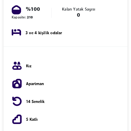
%100
Kalan Yatak Sayısı
0
Kapasite:
210
3 ve 4 kişilik odalar
Kız
Apartman
14 Senelik
5 Katlı