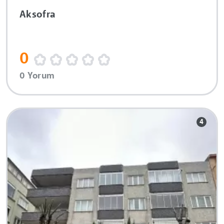
Aksofra
0
0 Yorum
4