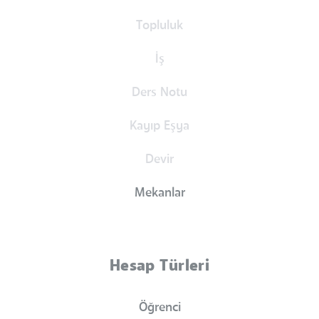
Topluluk
İş
Ders Notu
Kayıp Eşya
Devir
Mekanlar
Hesap Türleri
Öğrenci