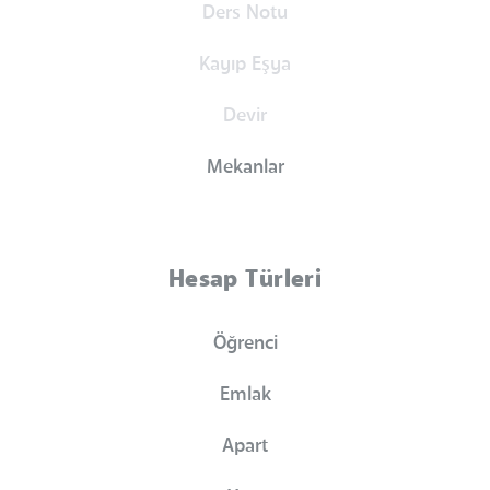
Ders Notu
Kayıp Eşya
Devir
Mekanlar
Hesap Türleri
Öğrenci
Emlak
Apart