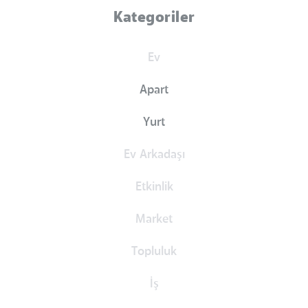
Kategoriler
Ev
Apart
Yurt
Ev Arkadaşı
Etkinlik
Market
Topluluk
İş