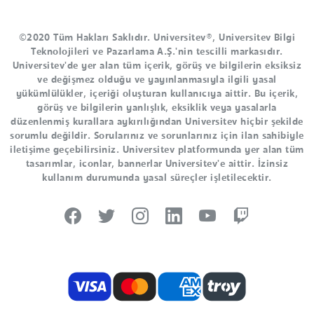
©2020 Tüm Hakları Saklıdır. Universitev®, Universitev Bilgi
Teknolojileri ve Pazarlama A.Ş.'nin tescilli markasıdır.
Universitev'de yer alan tüm içerik, görüş ve bilgilerin eksiksiz
ve değişmez olduğu ve yayınlanmasıyla ilgili yasal
yükümlülükler, içeriği oluşturan kullanıcıya aittir. Bu içerik,
görüş ve bilgilerin yanlışlık, eksiklik veya yasalarla
düzenlenmiş kurallara aykırılığından Universitev hiçbir şekilde
sorumlu değildir. Sorularınız ve sorunlarınız için ilan sahibiyle
iletişime geçebilirsiniz. Universitev platformunda yer alan tüm
tasarımlar, iconlar, bannerlar Universitev'e aittir. İzinsiz
kullanım durumunda yasal süreçler işletilecektir.