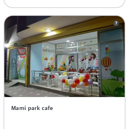
7
Mami park cafe