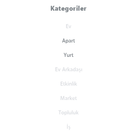
Kategoriler
Ev
Apart
Yurt
Ev Arkadaşı
Etkinlik
Market
Topluluk
İş