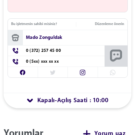
Bu işletmenin sahibi misiniz?
Düzenleme önerin
Mado Zonguldak
0 (372) 257 45 00
0 (5xx) xxx xx xx
Kapalı
Açılış Saati : 10:00
-
Yorumlar
Yorum yaz