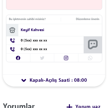
Bu işletmenin sahibi misiniz?
Düzenleme önerin
Keyif Kahvesi
0 (5xx) xxx xx xx
0 (5xx) xxx xx xx
Kapalı
Açılış Saati : 08:00
-
Yorumlar
Yorum yaz