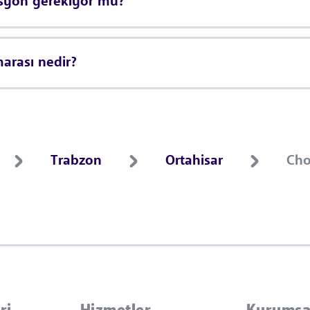
asyon gerekiyor mu?
arası nedir?
Trabzon
Ortahisar
Cho