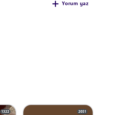
Yorum yaz
1322
2051