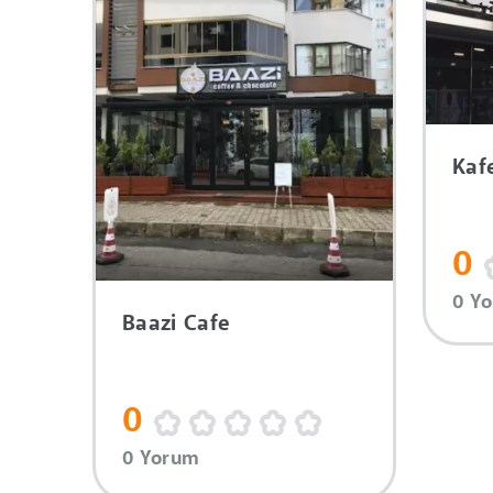
Kaf
0
0 Y
Baazi Cafe
0
0 Yorum