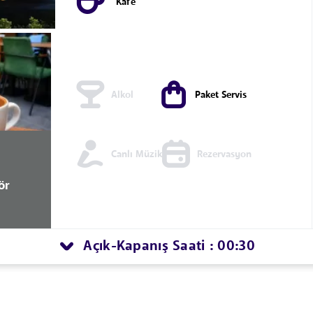
Kafe
Alkol
Paket Servis
Canlı Müzik
Rezervasyon
ör
Açık
Kapanış Saati : 00:30
-