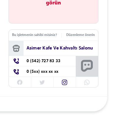
görün
Bu işletmenin sahibi misiniz?
Düzenleme önerin
Asimer Kafe Ve Kahvaltı Salonu
0 (542) 727 83 33
0 (5xx) xxx xx xx