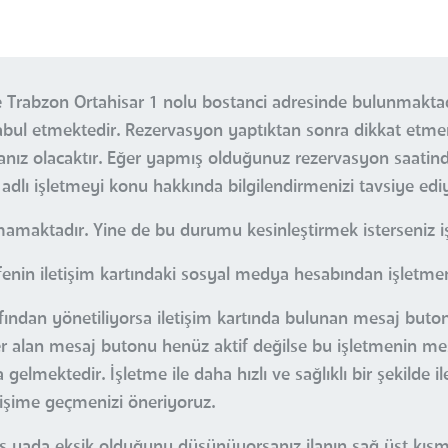
e Trabzon Ortahisar 1 nolu bostanci adresinde bulunmakta
r kabul etmektedir. Rezervasyon yaptıktan sonra dikkat et
nız olacaktır. Eğer yapmış olduğunuz rezervasyon saatin
dlı işletmeyi konu hakkında bilgilendirmenizi tavsiye edi
mamaktadır. Yine de bu durumu kesinleştirmek isterseniz işl
enin iletişim kartındaki sosyal medya hesabından işletmeni
afından yönetiliyorsa iletişim kartında bulunan mesaj buton
 yer alan mesaj butonu henüz aktif değilse bu işletmenin me
gelmektedir. İşletme ile daha hızlı ve sağlıklı bir şekilde i
etişime geçmenizi öneriyoruz.
nlış yada eksik olduğunu düşünüyorsanız ilanın sağ üst kı