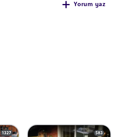
Yorum yaz
1327
583