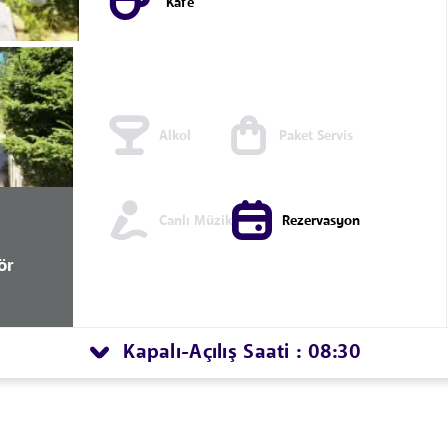
Kafe
Alkol
Paket Servis
Canlı Müzik
Rezervasyon
ör
Kapalı
Açılış Saati : 08:30
-