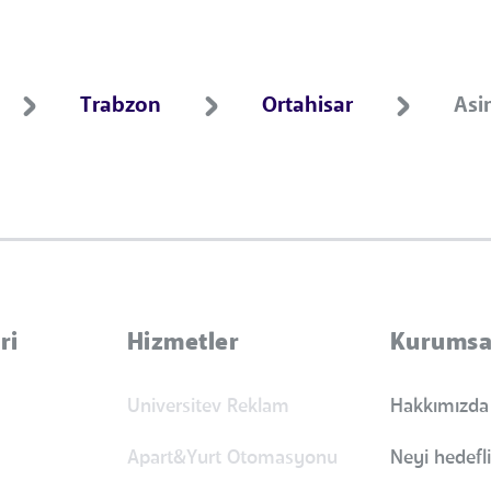
Trabzon
Ortahisar
Asi
ri
Hizmetler
Kurumsa
Universitev Reklam
Hakkımızda
Apart&Yurt Otomasyonu
Neyi hedefl