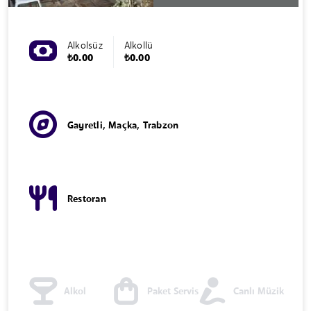
Alkolsüz
Alkollü
₺0.00
₺0.00
Gayretli, Maçka, Trabzon
Restoran
Alkol
Paket Servis
Canlı Müzik