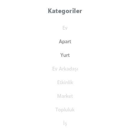
Kategoriler
Ev
Apart
Yurt
Ev Arkadaşı
Etkinlik
Market
Topluluk
İş