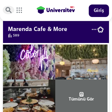
Giriş
Marenda Cafe & More
589
Tümünü Gör