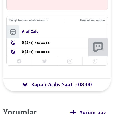
Bu işletmenin sahibi misiniz?
Düzenleme önerin
Araf Cafe
0 (5xx) xxx xx xx
0 (5xx) xxx xx xx
Kapalı
Açılış Saati : 08:00
-
Yorumlar
Yorum yaz