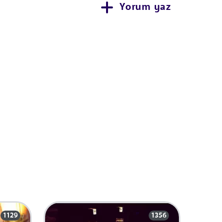
Yorum yaz
1129
1356