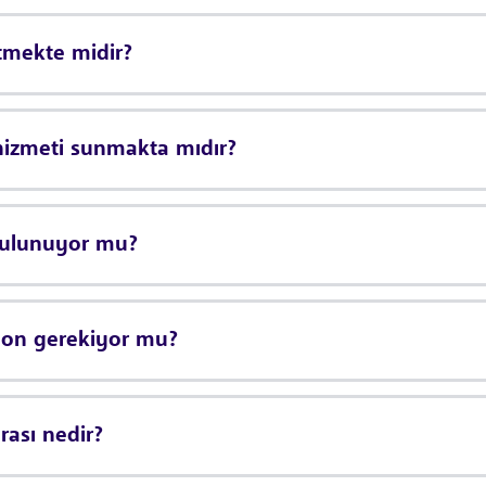
etmekte midir?
hizmeti sunmakta mıdır?
bulunuyor mu?
syon gerekiyor mu?
ası nedir?