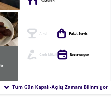
Restoran
Alkol
Paket Servis
Canlı Müzik
Rezervasyon
ör
Tüm Gün Kapalı
Açılış Zamanı Bilinmiyor
-