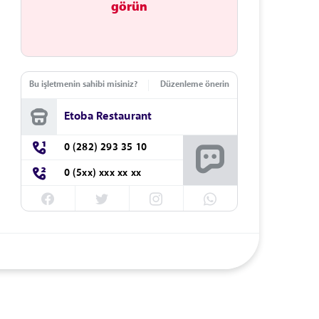
görün
Bu işletmenin sahibi misiniz?
Düzenleme önerin
Etoba Restaurant
0 (282) 293 35 10
0 (5xx) xxx xx xx