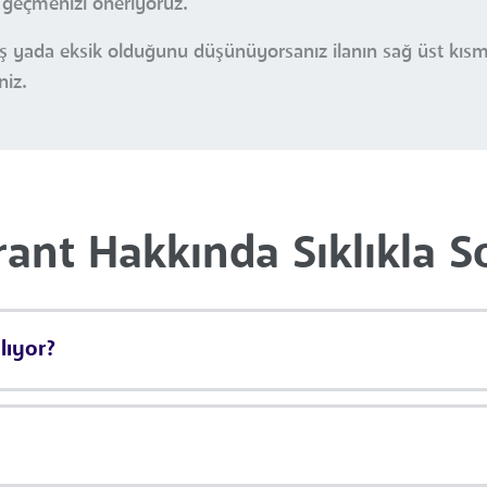
e geçmenizi öneriyoruz.
nlış yada eksik olduğunu düşünüyorsanız ilanın sağ üst kı
niz.
ant Hakkında Sıklıkla S
lıyor?