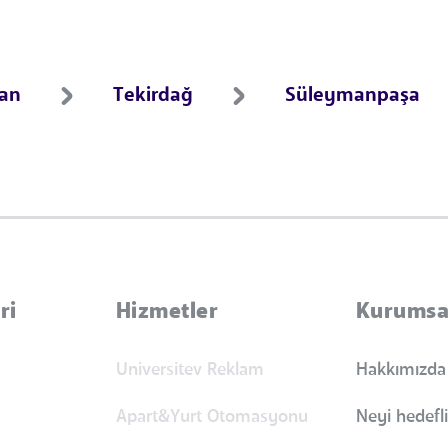
ran
Tekirdağ
Süleymanpaşa
ri
Hizmetler
Kurumsa
Universitev Reklam
Hakkımızda
Apart&Yurt Otomasyonu
Neyi hedefl