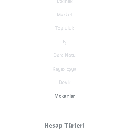
Etkinlik
Market
Topluluk
İş
Ders Notu
Kayıp Eşya
Devir
Mekanlar
Hesap Türleri