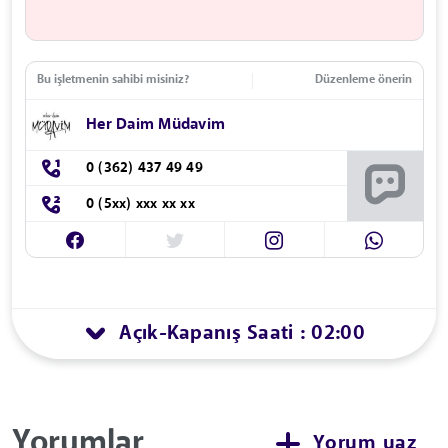
Bu işletmenin sahibi misiniz?
Düzenleme önerin
Her Daim Müdavim
0 (362) 437 49 49
0 (5xx) xxx xx xx
Açık
Kapanış Saati : 02:00
-
Yorumlar
Yorum yaz